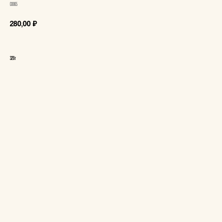
С0065
280,00
₽
320 г