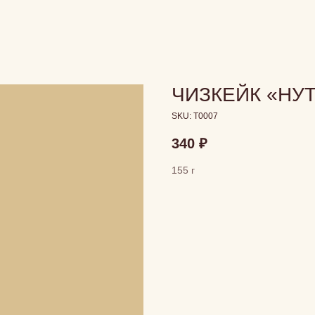
ЧИЗКЕЙК «НУ
SKU:
T0007
340
₽
155 г